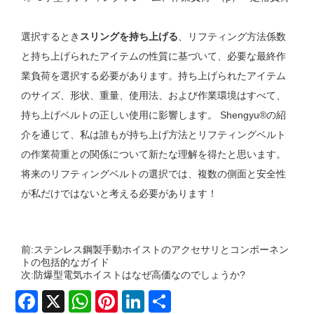
選択するとき
スリングを持ち上げる
、リフティング方法係数
と持ち上げられたアイテムの性質に基づいて、必要な最終作
業負荷を選択する必要があります。持ち上げられたアイテム
のサイズ、形状、重量、使用法、および作業環境はすべて、
持ち上げベルトの正しい使用に影響します。 Shengyu®の紹
介を通じて、私は誰もが持ち上げ方法とリフティングベルト
の作業荷重との関係について新たな理解を得たと思います。
将来のリフティングベルトの選択では、複数の側面と安全性
が私だけではないと考える必要があります！
前:
ステンレス鋼製手動ホイストのアクセサリとコンポーネン
トの包括的なガイド
次:
防爆型電気ホイストはなぜ高価なのでしょうか?
Facebook
X
WhatsApp
Pinterest
LinkedIn
Share