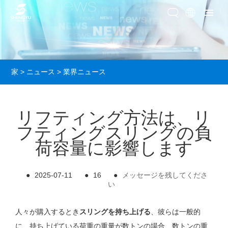
家
>
ニュース
>
業界ニュース
リフティング方法は、リ
フティングスリングの負
荷容量に影響します
●
2025-07-11
●
16
●
メッセージを残してくださ
い
人々が購入するとき
スリングを持ち上げる
、彼らは一般的
に、持ち上げている荷重の重量が数トンの場合、数トンの重